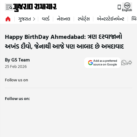
English
ગુજરાત
વર્લ્ડ
નેશનલ
સ્પોર્ટ્સ
એન્ટરટેઈનમેન્ટ
બિ
Happy BirthDay Ahmedabad: ત્રણ દરવાજાનો
અખંડ દીવો, જેનાથી આજે પણ આબાદ છે અમદાવાદ
By GS Team
Add as a preferred
source on Google
25 Feb 2026
Follow us on
Follow us on: