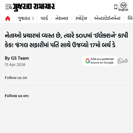
English
ગુજરાત
વર્લ્ડ
નેશનલ
સ્પોર્ટ્સ
એન્ટરટેઈનમેન્ટ
બિ
નેતાઓ પ્રચારમાં વ્યસ્ત છે, ત્યારે SOUમાં 'ઈલેક્શને' કાપી
કેક! જંગલ સફારીમાં પતિ સાથે ઉજવ્યો 17મો બર્થ ડે
By GS Team
Add as a preferred
source on Google
15 Apr 2026
Follow us on
Follow us on: