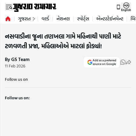
English
ગુજરાત
વર્લ્ડ
નેશનલ
સ્પોર્ટ્સ
એન્ટરટેઈનમેન્ટ
બિ
નસવાડીના જૂના તણખલા ગામે મહિનાથી પાણી માટે
ટળવળતી પ્રજા, મહિલાઓએ માટલાં ફોડ્યાં!
By GS Team
Add as a preferred
source on Google
11 Feb 2026
Follow us on
Follow us on: