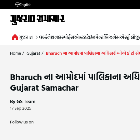
English
ગુજરાત
વર્લ્ડ
નેશનલ
સ્પોર્ટ્સ
એન્ટરટેઈનમેન્ટ
બિઝનેસ
એસ્ટ્રોલોજી
Home
/
Gujarat
/
Bharuch ના આમોદમાં પાલિકાના અધિકારીઓએ ફોટો સેશન
Bharuch ના આમોદમાં પાલિકાના અધિક
Gujarat Samachar
By GS Team
17 Sep 2025
Follow us on