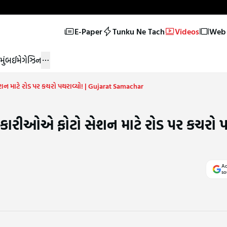
E-Paper
Tunku Ne Tach
Videos
Web 
મુંબઈ
મેગેઝિન
 માટે રોડ પર કચરો પથરાવ્યો! | Gujarat Samachar
ારીઓએ ફોટો સેશન માટે રોડ પર કચરો પથ
Ad
so