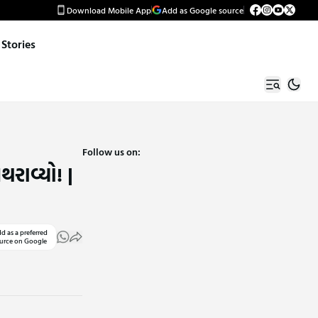
Download Mobile App
Add as Google source
Stories
Follow us on:
રાવ્યો! |
d as a preferred
urce on Google