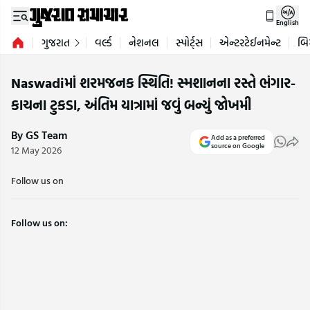
English
ગુજરાત
વર્લ્ડ
નેશનલ
સ્પોર્ટ્સ
એન્ટરટેઈનમેન્ટ
બિ
Naswadiમાં શરમજનક સ્થિતિ! સ્મશાનના રસ્તે ભંગાર-
કાચના ટુકડા, અંતિમ યાત્રામાં જવું બન્યું જોખમી
By GS Team
Add as a preferred
source on Google
12 May 2026
Follow us on
Follow us on: