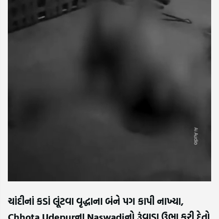
ચાંદીનાં કડાં લૂંટવા વૃદ્ધાના બંને પગ કાપી નાખ્યા,
Chhota Udepurના Naswadiનો રૂંવાડા ઉભા કરી દેતો