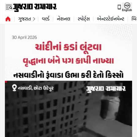
English
ગુજરાત
વર્લ્ડ
નેશનલ
સ્પોર્ટ્સ
એન્ટરટેઈનમેન્ટ
બિ