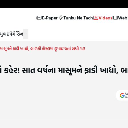
E-Paper
Tunku Ne Tach
Videos
Web 
મુંબઈ
મેગેઝિન
ા માસૂમને ફાડી ખાધો, બાળકી બેરલમાં છૂપાઇ જતાં બચી ગઇ
ો કહેર! સાત વર્ષના માસૂમને ફાડી ખાધો, 
Ad
so