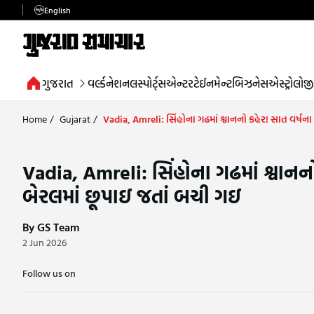
English
ગુજરાત
વર્લ્ડ
નેશનલ
સ્પોર્ટ્સ
એન્ટરટેઈનમેન્ટ
બિઝનેસ
એસ્ટ્રોલોજી
Home
/
Gujarat
/
Vadia, Amreli: સિંહોના ગઢમાં શ્વાનનો કહેર! સાત વર્ષન
Vadia, Amreli: સિંહોના ગઢમાં શ્વાનન
બેરલમાં છૂપાઇ જતાં બચી ગઇ
By GS Team
2 Jun 2026
Follow us on