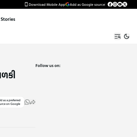
Download Mobile App
Add as Google source
Stories
Follow us on:
બાળકી
d as a preferred
urce on Google