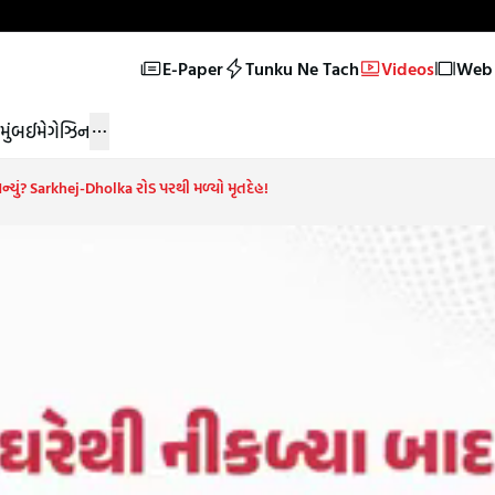
E-Paper
Tunku Ne Tach
Videos
Web 
મુંબઈ
મેગેઝિન
 બન્યું? Sarkhej-Dholka રોડ પરથી મળ્યો મૃતદેહ!