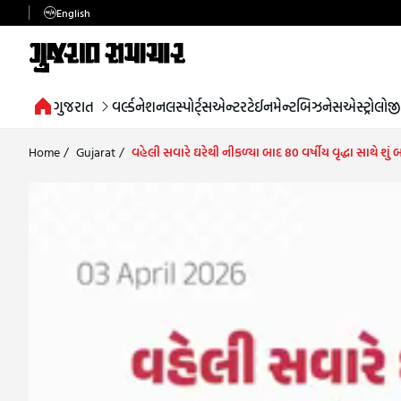
English
ગુજરાત
વર્લ્ડ
નેશનલ
સ્પોર્ટ્સ
એન્ટરટેઈનમેન્ટ
બિઝનેસ
એસ્ટ્રોલોજી
Home
/
Gujarat
/
વહેલી સવારે ઘરેથી નીકળ્યા બાદ 80 વર્ષીય વૃદ્ધા સાથે શું