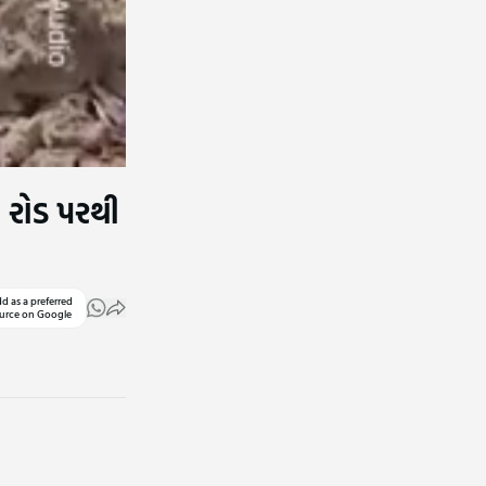
a રોડ પરથી
d as a preferred
urce on Google