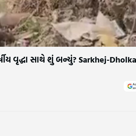
ીય વૃદ્ધા સાથે શું બન્યું? Sarkhej-Dholk
Ad
so