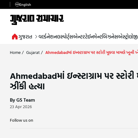
English
ગુજરાત
વર્લ્ડ
નેશનલ
સ્પોર્ટ્સ
એન્ટરટેઈનમેન્ટ
બિઝનેસ
એસ્ટ્રોલોજી
Home
/
Gujarat
/
Ahmedabadમાં ઇન્સ્ટાગ્રામ પર સ્ટોરી મૂકવા મામલે ખૂની ખ
Ahmedabadમાં ઇન્સ્ટાગ્રામ પર સ્ટોરી
ઝીંકી હત્યા
By GS Team
23 Apr 2026
Follow us on