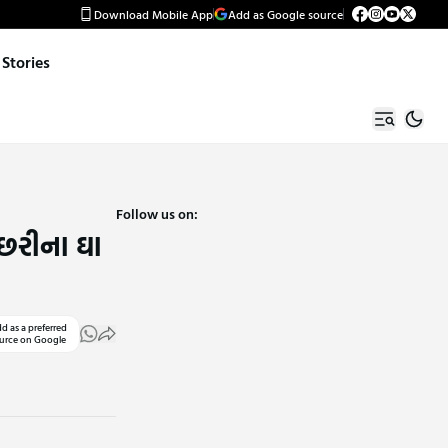
Download Mobile App
Add as Google source
Stories
Follow us on:
 છરીના ઘા
d as a preferred
urce on Google