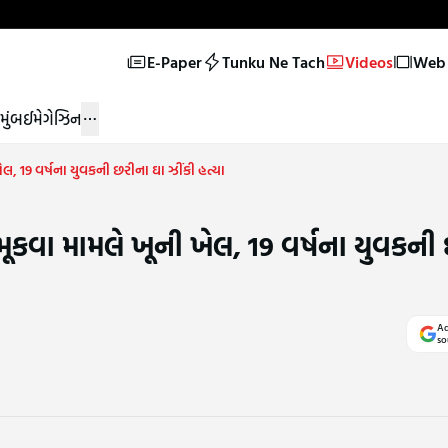
E-Paper
Tunku Ne Tach
Videos
Web 
મુંબઈ
મેગેઝિન
ેલ, 19 વર્ષના યુવકની છરીના ઘા ઝીંકી હત્યા
 મૂકવા મામલે ખૂની ખેલ, 19 વર્ષના યુવકની
Ad
so