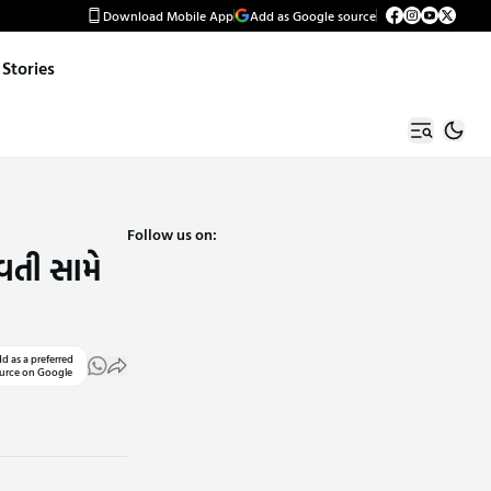
Download Mobile App
Add as Google source
Stories
Follow us on:
ુવતી સામે
d as a preferred
urce on Google