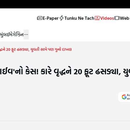
E-Paper
Tunku Ne Tach
Videos
Web 
મુંબઈ
મેગેઝિન
વૃદ્ધને 20 ફૂટ ઢસડ્યા, યુવતી સામે પણ ગુનો દાખલ
ાઈવ'નો કેસ! કારે વૃદ્ધને 20 ફૂટ ઢસડ્યા, ય
Ad
so