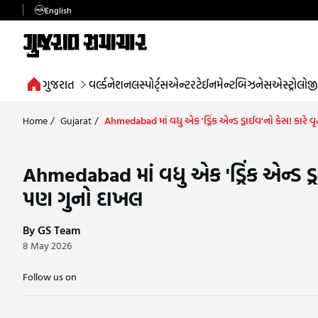
English
ગુજરાત
વર્લ્ડ
નેશનલ
સ્પોર્ટ્સ
એન્ટરટેઈનમેન્ટ
બિઝનેસ
એસ્ટ્રોલોજી
Home
/
Gujarat
/
Ahmedabad માં વધુ એક 'ડ્રિંક એન્ડ ડ્રાઈવ'નો કેસ! કારે 
Ahmedabad માં વધુ એક 'ડ્રિંક એન્ડ ડ્ર
પણ ગુનો દાખલ
By GS Team
8 May 2026
Follow us on