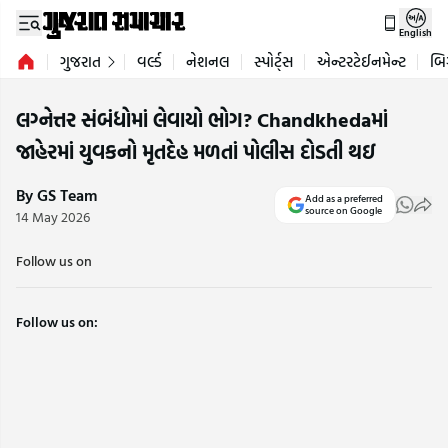
English
ગુજરાત
વર્લ્ડ
નેશનલ
સ્પોર્ટ્સ
એન્ટરટેઈનમેન્ટ
બિ
લગ્નેત્તર સંબંધોમાં લેવાયો ભોગ? Chandkhedaમાં
જાહેરમાં યુવકનો મૃતદેહ મળતાં પોલીસ દોડતી થઇ
By GS Team
Add as a preferred
source on Google
14 May 2026
Follow us on
Follow us on: