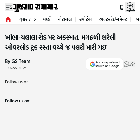
English
ગુજરાત
વર્લ્ડ
નેશનલ
સ્પોર્ટ્સ
એન્ટરટેઈનમેન્ટ
બિ
ખાંભા-ચલાલા રોડ પર અક્સ્માત, મગફળી ભરેલી
ઓવરલોડ ટ્રક રસ્તા વચ્ચે જ પલટી મારી ગઇ
By GS Team
Add as a preferred
source on Google
19 Nov 2025
Follow us on
Follow us on: