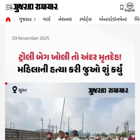
English
ગુજરાત
વર્લ્ડ
નેશનલ
સ્પોર્ટ્સ
એન્ટરટેઈનમેન્ટ
બિ