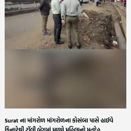
Surat ના માંગરોળ માંગરોળના કોસંબા પાસે હાઈવે
કિનારેથી ટ્રૉલી બેગમાં મળ્યો મહિલાનો મૃતદેહ