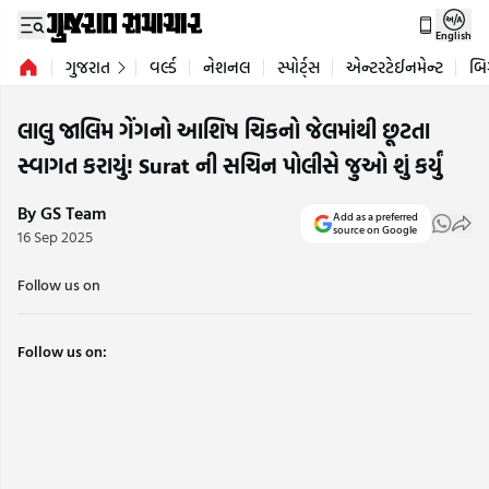
English
ગુજરાત
વર્લ્ડ
નેશનલ
સ્પોર્ટ્સ
એન્ટરટેઈનમેન્ટ
બિ
લાલુ જાલિમ ગેંગનો આશિષ ચિકનો જેલમાંથી છૂટતા
સ્વાગત કરાયું! Surat ની સચિન પોલીસે જુઓ શું કર્યું
By GS Team
Add as a preferred
source on Google
16 Sep 2025
Follow us on
Follow us on: