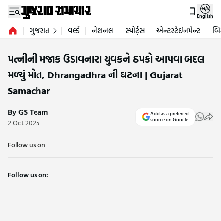
English
ગુજરાત
વર્લ્ડ
નેશનલ
સ્પોર્ટ્સ
એન્ટરટેઈનમેન્ટ
બિ
પત્નીની મજાક ઉડાવનારા યુવકને ઠપકો આપવા બદલ
મળ્યું મોત, Dhrangadhra ની ઘટના | Gujarat
Samachar
By GS Team
Add as a preferred
source on Google
2 Oct 2025
Follow us on
Follow us on: