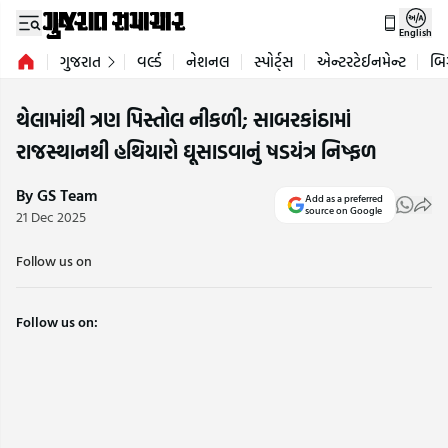
English
ગુજરાત
વર્લ્ડ
નેશનલ
સ્પોર્ટ્સ
એન્ટરટેઈનમેન્ટ
બિ
થેલામાંથી ત્રણ પિસ્તોલ નીકળી; સાબરકાંઠામાં
રાજસ્થાનથી હથિયારો ઘૂસાડવાનું ષડયંત્ર નિષ્ફળ
By GS Team
Add as a preferred
source on Google
21 Dec 2025
Follow us on
Follow us on: