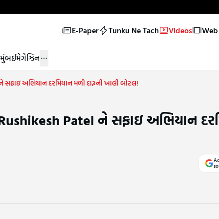
E-Paper
Tunku Ne Tach
Videos
Web 
મુંબઈ
મેગેઝિન
tel ને સફાઇ અભિયાન દરમિયાન મળી દારૂની ખાલી બોટલ!
્રી Rushikesh Patel ને સફાઇ અભિયાન દ
Ad
so