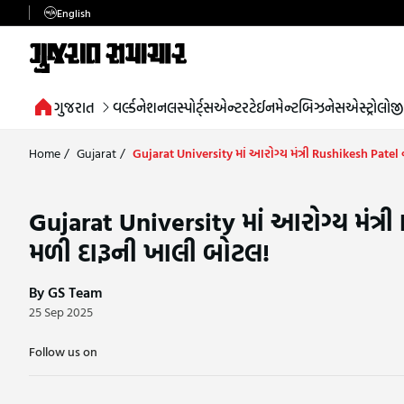
English
ગુજરાત
વર્લ્ડ
નેશનલ
સ્પોર્ટ્સ
એન્ટરટેઈનમેન્ટ
બિઝનેસ
એસ્ટ્રોલોજી
Home
/
Gujarat
/
Gujarat University માં આરોગ્ય મંત્રી Rushikesh Pa
Gujarat University માં આરોગ્ય મંત
મળી દારૂની ખાલી બોટલ!
By GS Team
25 Sep 2025
Follow us on