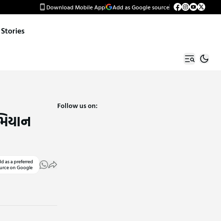
Download Mobile App
Add as Google source
Stories
Follow us on:
રમિયાન
d as a preferred
urce on Google