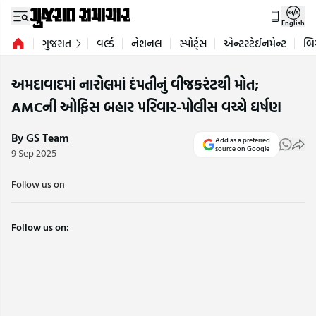
English
ગુજરાત
વર્લ્ડ
નેશનલ
સ્પોર્ટ્સ
એન્ટરટેઈનમેન્ટ
બિ
અમદાવાદમાં નારોલમાં દંપતીનું વીજકરંટથી મોત;
AMCની ઓફિસ બહાર પરિવાર-પોલીસ વચ્ચે ઘર્ષણ
By GS Team
Add as a preferred
source on Google
9 Sep 2025
Follow us on
Follow us on: