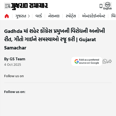
English
ગુજરાત
વર્લ્ડ
નેશનલ
સ્પોર્ટ્સ
એન્ટરટેઈનમેન્ટ
બિ
Gadhda માં શહેર કોંગ્રેસ પ્રમુખની વિરોધની અનોખી
રીત, ગીતો ગાઈને સમસ્યાઓ રજૂ કરી | Gujarat
Samachar
By GS Team
Add as a preferred
source on Google
4 Oct 2025
Follow us on
Follow us on: