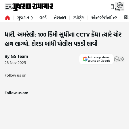
English
ગુજરાત
વર્લ્ડ
નેશનલ
સ્પોર્ટ્સ
એન્ટરટેઈનમેન્ટ
બિ
ધારી, અમરેલી: 100 કિમી સુધીના CCTV ફેંદ્યા ત્યારે ચોર
હાથ લાગ્યો, દોરડા બાંધી પોલીસ પકડી લાવી
By GS Team
Add as a preferred
source on Google
28 Nov 2025
Follow us on
Follow us on: