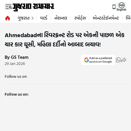
English
ગુજરાત
વર્લ્ડ
નેશનલ
સ્પોર્ટ્સ
એન્ટરટેઈનમેન્ટ
બિ
Ahmedabadના રિવરફ્રન્ટ રોડ પર એકની પાછળ એક
ચાર કાર ઘૂસી, મહિલા દર્દીનો આબાદ બચાવ!
By GS Team
Add as a preferred
source on Google
29 Jan 2026
Follow us on
Follow us on: