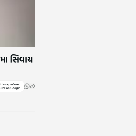
ી મા સિવાય
d as a preferred
urce on Google