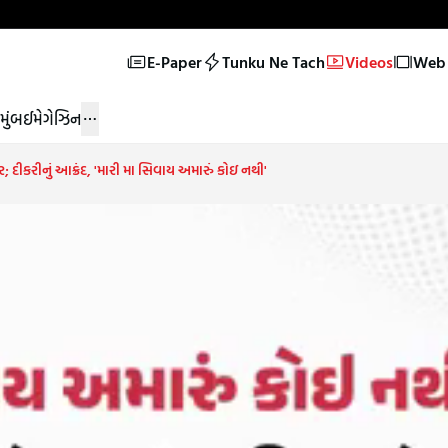
E-Paper
Tunku Ne Tach
Videos
Web 
મુંબઈ
મેગેઝિન
 દીકરીનું આક્રંદ, 'મારી મા સિવાય અમારું કોઇ નથી'