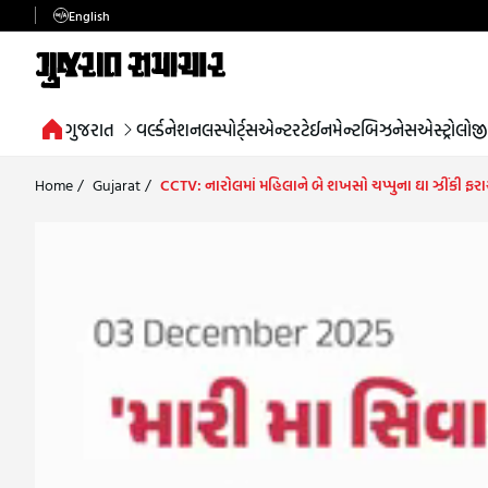
English
ગુજરાત
વર્લ્ડ
નેશનલ
સ્પોર્ટ્સ
એન્ટરટેઈનમેન્ટ
બિઝનેસ
એસ્ટ્રોલોજી
Home
/
Gujarat
/
CCTV: નારોલમાં મહિલાને બે શખસો ચપ્પુના ઘા ઝીંકી ફરાર;