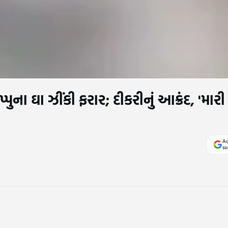
ના ઘા ઝીંકી ફરાર; દીકરીનું આક્રંદ, 'માર
Ad
so