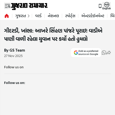
English
ગુજરાત
વર્લ્ડ
નેશનલ
સ્પોર્ટ્સ
એન્ટરટેઈનમેન્ટ
બિ
ગીદરડી, ખાંભા: આખરે સિંહણ પાંજરે પૂરાઇ! વાડીએ
પાણી વાળી રહેલા યુવાન પર કર્યો હતો હુમલો
By GS Team
Add as a preferred
source on Google
27 Nov 2025
Follow us on
Follow us on: