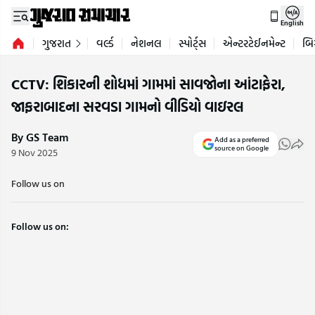
English
ગુજરાત
વર્લ્ડ
નેશનલ
સ્પોર્ટ્સ
એન્ટરટેઈનમેન્ટ
બિ
CCTV: શિકારની શોધમાં ગામમાં સાવજોના આંટાફેરા,
જાફરાબાદના સરવડા ગામનો વીડિયો વાઇરલ
By GS Team
Add as a preferred
source on Google
9 Nov 2025
Follow us on
Follow us on: