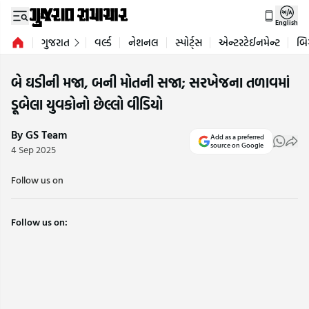
English
ગુજરાત
વર્લ્ડ
નેશનલ
સ્પોર્ટ્સ
એન્ટરટેઈનમેન્ટ
બિ
બે ઘડીની મજા, બની મોતની સજા; સરખેજના તળાવમાં
ડૂબેલા યુવકોનો છેલ્લો વીડિયો
By GS Team
Add as a preferred
source on Google
4 Sep 2025
Follow us on
Follow us on: