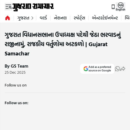
English
ગુજરાત
વર્લ્ડ
નેશનલ
સ્પોર્ટ્સ
એન્ટરટેઈનમેન્ટ
બિ
ગુજરાત વિધાનસભાના ઉપાધ્યક્ષ પદેથી જેઠા ભરવાડનું
રાજીનામું, રાજકીય વર્તુળોમા અટકળો | Gujarat
Samachar
By GS Team
Add as a preferred
source on Google
25 Dec 2025
Follow us on
Follow us on: