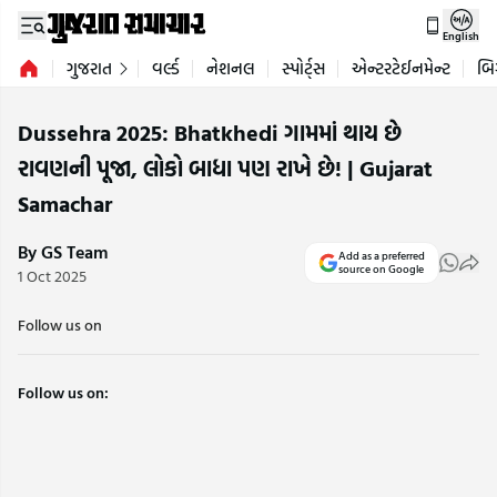
English
ગુજરાત
વર્લ્ડ
નેશનલ
સ્પોર્ટ્સ
એન્ટરટેઈનમેન્ટ
બિ
Dussehra 2025: Bhatkhedi ગામમાં થાય છે
રાવણની પૂજા, લોકો બાધા પણ રાખે છે! | Gujarat
Samachar
By GS Team
Add as a preferred
source on Google
1 Oct 2025
Follow us on
Follow us on: