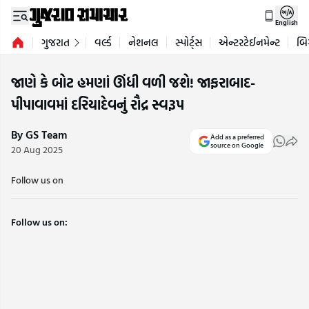
English
ગુજરાત
વર્લ્ડ
નેશનલ
સ્પોર્ટ્સ
એન્ટરટેઈનમેન્ટ
બિ
જાણે કે બોટ હમણાં ઊંધી વળી જશે! જાફરાબાદ-
પીપાવાવમાં દરિયાદેવનું રૌદ્ર સ્વરૂપ
By GS Team
Add as a preferred
source on Google
20 Aug 2025
Follow us on
Follow us on: