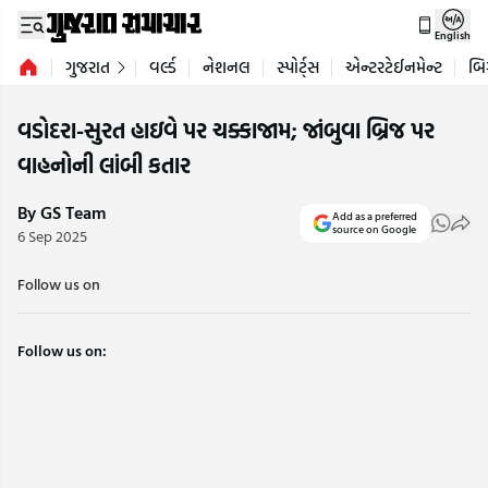
English
ગુજરાત
વર્લ્ડ
નેશનલ
સ્પોર્ટ્સ
એન્ટરટેઈનમેન્ટ
બિ
વડોદરા-સુરત હાઇવે પર ચક્કાજામ; જાંબુવા બ્રિજ પર
વાહનોની લાંબી કતાર
By GS Team
Add as a preferred
source on Google
6 Sep 2025
Follow us on
Follow us on: