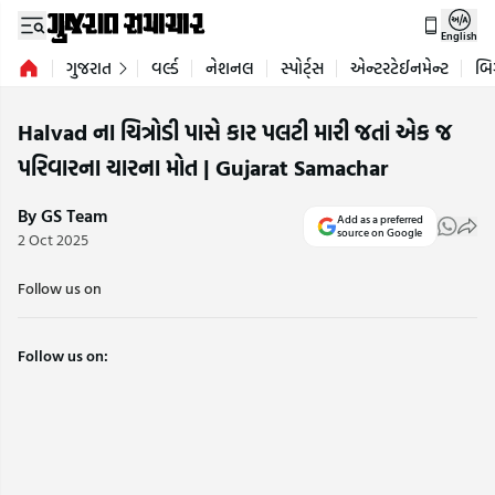
English
ગુજરાત
વર્લ્ડ
નેશનલ
સ્પોર્ટ્સ
એન્ટરટેઈનમેન્ટ
બિ
Halvad ના ચિત્રોડી પાસે કાર પલટી મારી જતાં એક જ
પરિવારના ચારના મોત | Gujarat Samachar
By GS Team
Add as a preferred
source on Google
2 Oct 2025
Follow us on
Follow us on: