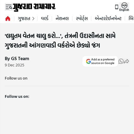
English
ગુજરાત
વર્લ્ડ
નેશનલ
સ્પોર્ટ્સ
એન્ટરટેઈનમેન્ટ
બિ
'લઘુતમ વેતન ચાલુ કરો...', તંત્રની ઉદાસીનતા સામે
ગુજરાતની આંગણવાડી વર્કરોએ છેડ્યો જંગ
By GS Team
Add as a preferred
source on Google
9 Dec 2025
Follow us on
Follow us on: