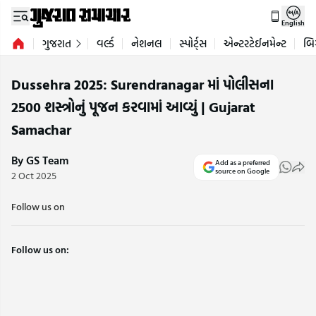
English
ગુજરાત
વર્લ્ડ
નેશનલ
સ્પોર્ટ્સ
એન્ટરટેઈનમેન્ટ
બિ
Dussehra 2025: Surendranagar માં પોલીસના
2500 શસ્ત્રોનું પૂજન કરવામાં આવ્યું | Gujarat
Samachar
By GS Team
Add as a preferred
source on Google
2 Oct 2025
Follow us on
Follow us on: