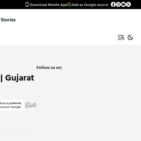
Download Mobile App
Add as Google source
Stories
Follow us on:
| Gujarat
d as a preferred
urce on Google