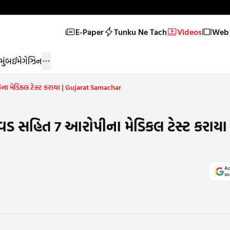
E-Paper
Tunku Ne Tach
Videos
Web 
મુંબઈ
મેગેઝિન
 મેડિકલ ટેસ્ટ કરાયા | Gujarat Samachar
ડ સહિત 7 આરોપીના મેડિકલ ટેસ્ટ કરાયા 
Ad
so