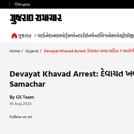
English
ગુજરાત
વર્લ્ડ
નેશનલ
સ્પોર્ટ્સ
એન્ટરટેઈનમેન્ટ
બિઝનેસ
એસ્ટ્રોલોજી
Home
/
Gujarat
/
Devayat Khavad Arrest: દેવાયત ખવડ સહિત 7 આરોપીના
Devayat Khavad Arrest: દેવાયત ખવ
Samachar
By GS Team
18 Aug 2025
Follow us on