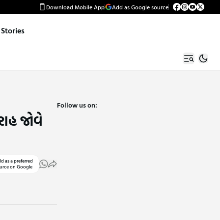
Download Mobile App
Add as Google source
Stories
Follow us on:
રાહ જોવે
d as a preferred
urce on Google