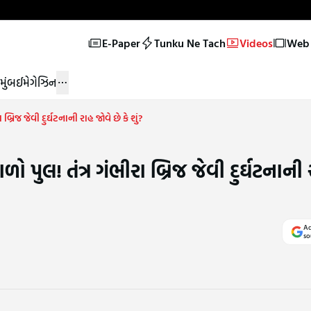
E-Paper
Tunku Ne Tach
Videos
Web 
મુંબઈ
મેગેઝિન
રિજ જેવી દુર્ઘટનાની રાહ જોવે છે કે શું?
પુલ! તંત્ર ગંભીરા બ્રિજ જેવી દુર્ઘટનાની 
Ad
so