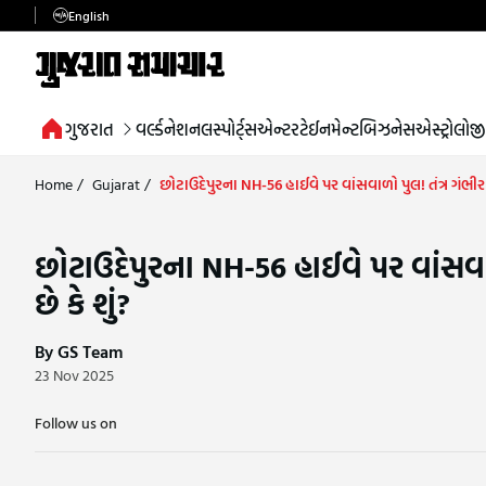
English
ગુજરાત
વર્લ્ડ
નેશનલ
સ્પોર્ટ્સ
એન્ટરટેઈનમેન્ટ
બિઝનેસ
એસ્ટ્રોલોજી
Home
/
Gujarat
/
છોટાઉદેપુરના NH-56 હાઈવે પર વાંસવાળો પુલ! તંત્ર ગંભીરા બ્
છોટાઉદેપુરના NH-56 હાઈવે પર વાંસવાળો 
છે કે શું?
By GS Team
23 Nov 2025
Follow us on