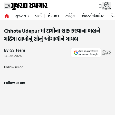
English
ગુજરાત
વર્લ્ડ
નેશનલ
સ્પોર્ટ્સ
એન્ટરટેઈનમેન્ટ
બિ
Chhota Udepur માં દાગીના સાફ કરવાના બહાને
ગઠિયા લાખોનું સોનું ઓગાળીને ગાયબ
By GS Team
Add as a preferred
source on Google
14 Jan 2026
Follow us on
Follow us on: