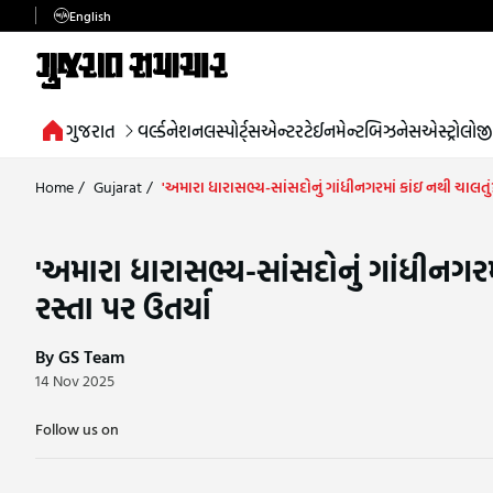
English
ગુજરાત
વર્લ્ડ
નેશનલ
સ્પોર્ટ્સ
એન્ટરટેઈનમેન્ટ
બિઝનેસ
એસ્ટ્રોલોજી
Home
/
Gujarat
/
'અમારા ધારાસભ્ય-સાંસદોનું ગાંધીનગરમાં કાંઇ નથી ચાલતું?
'અમારા ધારાસભ્ય-સાંસદોનું ગાંધીનગરમ
રસ્તા પર ઉતર્યા
By GS Team
14 Nov 2025
Follow us on