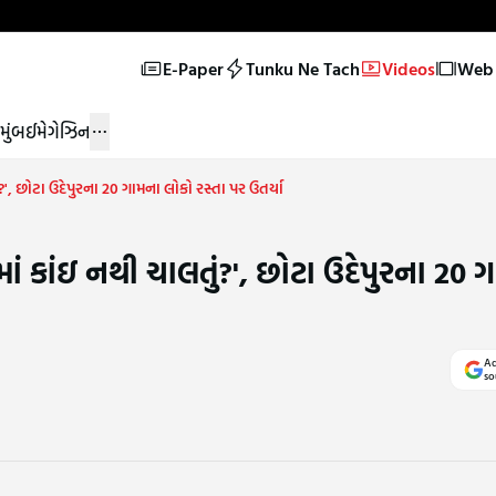
E-Paper
Tunku Ne Tach
Videos
Web 
મુંબઈ
મેગેઝિન
', છોટા ઉદેપુરના 20 ગામના લોકો રસ્તા પર ઉતર્યા
ાં કાંઇ નથી ચાલતું?', છોટા ઉદેપુરના 20 
Ad
so