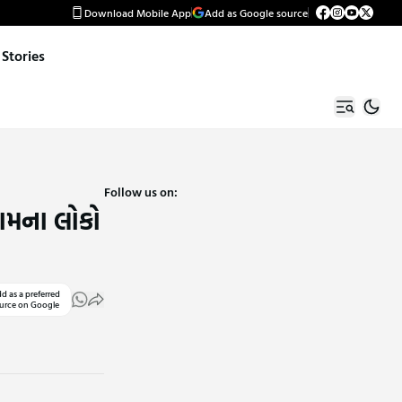
Download Mobile App
Add as Google source
Stories
Follow us on:
ગામના લોકો
d as a preferred
urce on Google