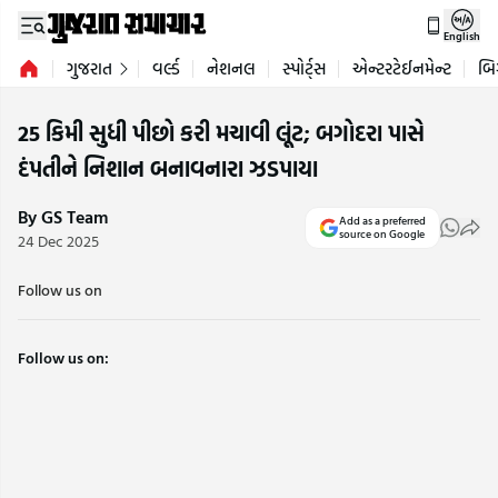
English
ગુજરાત
વર્લ્ડ
નેશનલ
સ્પોર્ટ્સ
એન્ટરટેઈનમેન્ટ
બિ
25 કિમી સુધી પીછો કરી મચાવી લૂંટ; બગોદરા પાસે
દંપતીને નિશાન બનાવનારા ઝડપાયા
By GS Team
Add as a preferred
source on Google
24 Dec 2025
Follow us on
Follow us on: