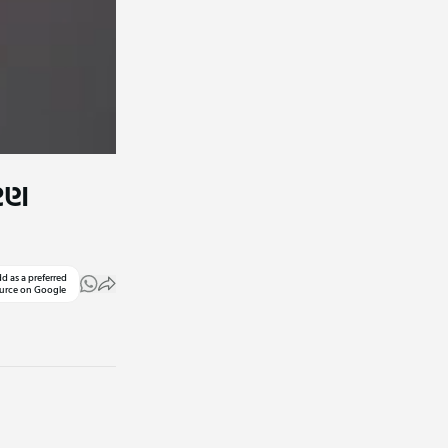
ારણ
d as a preferred
urce on Google