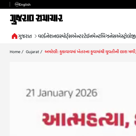
English
ગુજરાત
વર્લ્ડ
નેશનલ
સ્પોર્ટ્સ
એન્ટરટેઈનમેન્ટ
બિઝનેસ
એસ્ટ્રોલોજી
Home
/
Gujarat
/
અમરેલી: કુકાવાવમાં ખેતરના કૂવામાંથી યુવતીની લાશ મળી