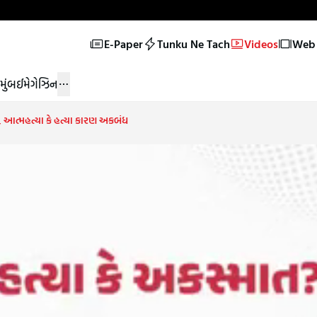
E-Paper
Tunku Ne Tach
Videos
Web 
મુંબઈ
મેગેઝિન
, આત્મહત્યા કે હત્યા કારણ અકબંધ