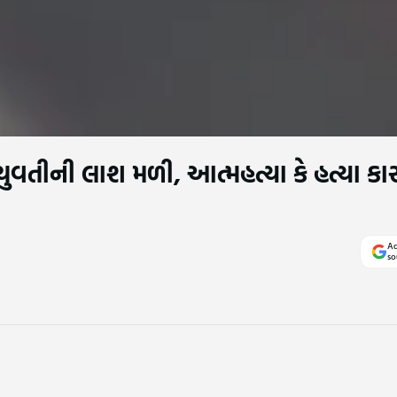
 યુવતીની લાશ મળી, આત્મહત્યા કે હત્યા ક
Ad
so