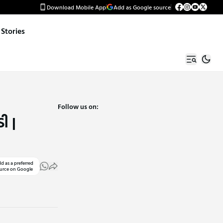
Download Mobile App
Add as Google source
Stories
Follow us on:
ી |
d as a preferred
urce on Google