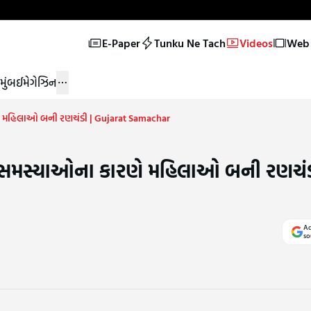
E-Paper
Tunku Ne Tach
Videos
Web 
મુંબઈ
મેગેઝિન
ણે મહિલાઓ બની રણચંડી | Gujarat Samachar
ી સમસ્યાઓના કારણે મહિલાઓ બની રણચંડ
Ad
so