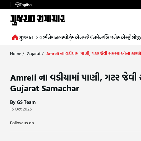
English
ગુજરાત
વર્લ્ડ
નેશનલ
સ્પોર્ટ્સ
એન્ટરટેઈનમેન્ટ
બિઝનેસ
એસ્ટ્રોલોજી
Home
/
Gujarat
/
Amreli ના વડીયામાં પાણી, ગટર જેવી સમસ્યાઓના કાર
Amreli ના વડીયામાં પાણી, ગટર જેવ
Gujarat Samachar
By GS Team
15 Oct 2025
Follow us on