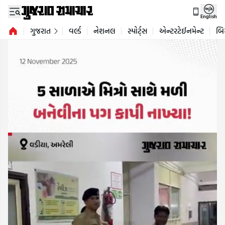
English
ગુજરાત
વર્લ્ડ
નેશનલ
સ્પોર્ટ્સ
એન્ટરટેઈનમેન્ટ
બિ