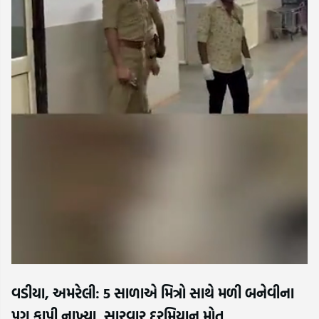
વડીયા, અમરેલી: 5 સાળાએ મિત્રો સાથે મળી બનેવીના
પગ કાપી નાખ્યા, સારવાર દરમિયાન મોત