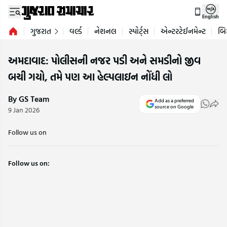
English
ગુજરાત
વર્લ્ડ
નેશનલ
સ્પોર્ટ્સ
એન્ટરટેઈનમેન્ટ
બિ
અમદાવાદ: પોલીસની નજર પડી અને સમડીનો જીવ
બચી ગયો, તમે પણ આ હેલ્પલાઇન નોંધી લો
By GS Team
Add as a preferred
source on Google
9 Jan 2026
Follow us on
Follow us on: