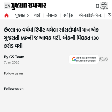
English
ગુજરાત
વર્લ્ડ
નેશનલ
સ્પોર્ટ્સ
એન્ટરટેઈનમેન્ટ
બિ
છેલ્લા 10 વર્ષમાં રિપીટ થયેલા સાંસદોમાંથી માત્ર એક
ગુજરાતી MPની જ આવક ઘટી, એકની મિલકત 130
કરોડ વધી
By GS Team
Add as a preferred
source on Google
7 Jan 2026
Follow us on
Follow us on: