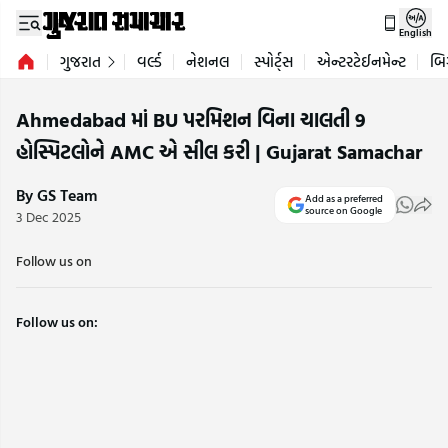
English
ગુજરાત
વર્લ્ડ
નેશનલ
સ્પોર્ટ્સ
એન્ટરટેઈનમેન્ટ
બિ
Ahmedabad માં BU પરમિશન વિના ચાલતી 9
હોસ્પિટલોને AMC એ સીલ કરી | Gujarat Samachar
By GS Team
Add as a preferred
source on Google
3 Dec 2025
Follow us on
Follow us on: