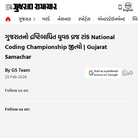
English
ગુજરાત
વર્લ્ડ
નેશનલ
સ્પોર્ટ્સ
એન્ટરટેઈનમેન્ટ
બિ
ગુજરાતનો દ્રષ્ટિબાધિત યુવક વ્રજ ટાંક National
Coding Championship જીત્યો | Gujarat
Samachar
By GS Team
Add as a preferred
source on Google
25 Feb 2026
Follow us on
Follow us on: