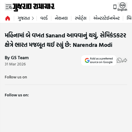
English
ગુજરાત
વર્લ્ડ
નેશનલ
સ્પોર્ટ્સ
એન્ટરટેઈનમેન્ટ
બિ
મહિનામાં બે વખત Sanand આવવાનું થયું, સેમિકંડકટર
ક્ષેત્રે ભારત મજબૂત થઈ રહ્યું છે: Narendra Modi
By GS Team
Add as a preferred
source on Google
31 Mar 2026
Follow us on
Follow us on: