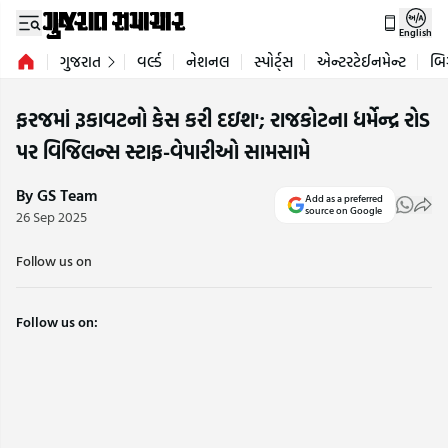
English
ગુજરાત
વર્લ્ડ
નેશનલ
સ્પોર્ટ્સ
એન્ટરટેઈનમેન્ટ
બિ
ફરજમાં રૂકાવટનો કેસ કરી દઇશ'; રાજકોટના ધર્મેન્દ્ર રોડ
પર વિજિલન્સ સ્ટાફ-વેપારીઓ સામસામે
By GS Team
Add as a preferred
source on Google
26 Sep 2025
Follow us on
Follow us on: