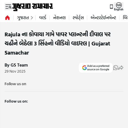
English
ગુજરાત
વર્લ્ડ
નેશનલ
સ્પોર્ટ્સ
એન્ટરટેઈનમેન્ટ
બિ
Rajula ના કોવાયા ગામે પાવર પ્લાન્ટની દીવાલ પર
ચઢીને બેઠેલા 3 સિંહનો વીડિયો વાઇરલ | Gujarat
Samachar
By GS Team
Add as a preferred
source on Google
29 Nov 2025
Follow us on
Follow us on: