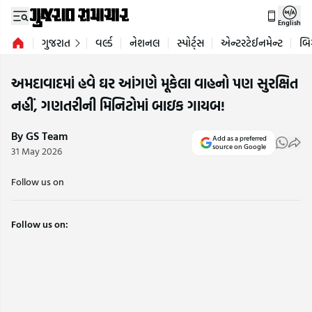
English
ગુજરાત
વર્લ્ડ
નેશનલ
સ્પોર્ટ્સ
એન્ટરટેઈનમેન્ટ
બિ
અમદાવાદમાં હવે ઘર આંગણે મૂકેલા વાહનો પણ સુરક્ષિત
નહીં, ગણતરીની મિનિટોમાં બાઇક ગાયબ!
By GS Team
Add as a preferred
source on Google
31 May 2026
Follow us on
Follow us on: