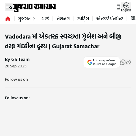
English
ગુજરાત
વર્લ્ડ
નેશનલ
સ્પોર્ટ્સ
એન્ટરટેઈનમેન્ટ
બિ
Vadodara માં એકતરફ સ્વચ્છતા ઝુંબેશ અને બીજી
તરફ ગંદકીના દૃશ્ય | Gujarat Samachar
By GS Team
Add as a preferred
source on Google
26 Sep 2025
Follow us on
Follow us on: