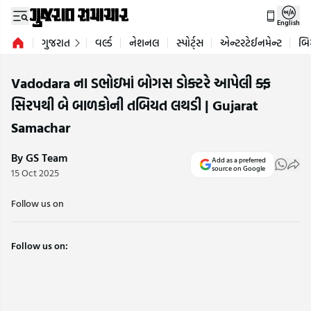
English
ગુજરાત
વર્લ્ડ
નેશનલ
સ્પોર્ટ્સ
એન્ટરટેઈનમેન્ટ
બિ
Vadodara ના ડભોઇમાં બોગસ ડોક્ટરે આપેલી ક્ફ
સિરપથી બે બાળકોની તબિયત લથડી | Gujarat
Samachar
By GS Team
Add as a preferred
source on Google
15 Oct 2025
Follow us on
Follow us on: